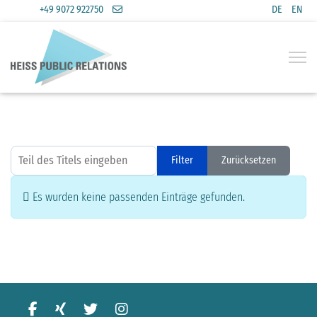
+49 9072 922750
DE
EN
Sprache a
Teil des Titels eingeben
Filter
Zurücksetzen
Anzeige #
Information
Es wurden keine passenden Einträge gefunden.