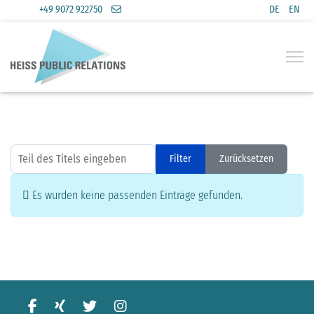
+49 9072 922750
DE
EN
Sprache a
Teil des Titels eingeben
Filter
Zurücksetzen
Anzeige #
Information
Es wurden keine passenden Einträge gefunden.