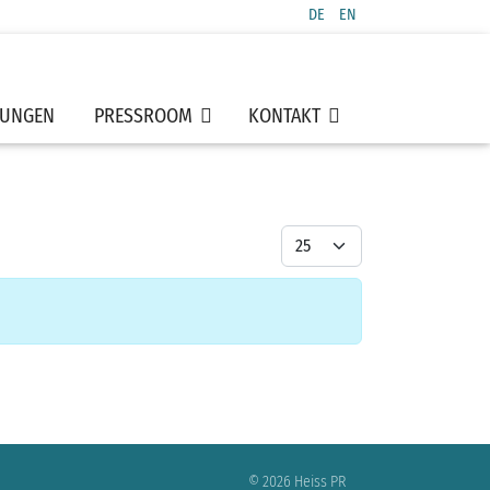
DE
EN
Sprache auswählen
TUNGEN
PRESSROOM
KONTAKT
Anzeige #
© 2026 Heiss PR