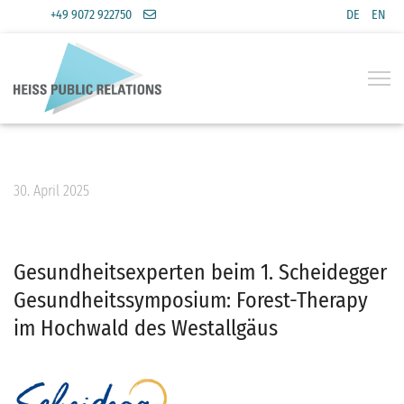
Sprache a
+49 9072 922750
DE
EN
30. April 2025
Gesundheitsexperten beim 1. Scheidegger
Gesundheitssymposium: Forest-Therapy
im Hochwald des Westallgäus