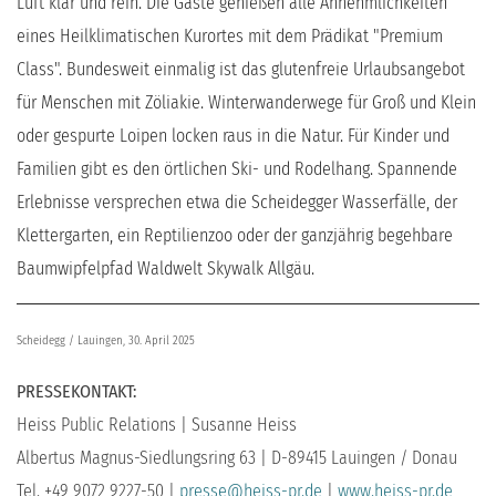
Luft klar und rein. Die Gäste genießen alle Annehmlichkeiten
eines Heilklimatischen Kurortes mit dem Prädikat "Premium
Class". Bundesweit einmalig ist das glutenfreie Urlaubsangebot
für Menschen mit Zöliakie. Winterwanderwege für Groß und Klein
oder gespurte Loipen locken raus in die Natur. Für Kinder und
Familien gibt es den örtlichen Ski- und Rodelhang. Spannende
Erlebnisse versprechen etwa die Scheidegger Wasserfälle, der
Klettergarten, ein Reptilienzoo oder der ganzjährig begehbare
Baumwipfelpfad Waldwelt Skywalk Allgäu.
Scheidegg / Lauingen, 30. April 2025
PRESSEKONTAKT:
Heiss Public Relations | Susanne Heiss
Albertus Magnus-Siedlungsring 63 | D-89415 Lauingen / Donau
Tel. +49 9072 9227-50 |
presse@heiss-pr.de
|
www.heiss-pr.de