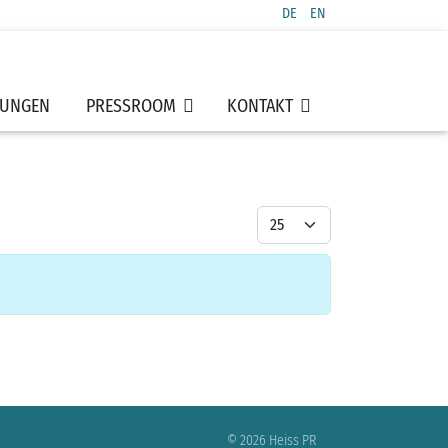
DE
EN
Sprache auswählen
TUNGEN
PRESSROOM
KONTAKT
Anzeige #
© 2026 Heiss PR