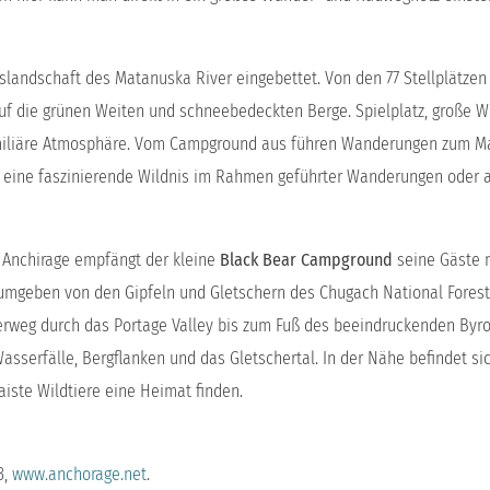
usslandschaft des Matanuska River eingebettet. Von den 77 Stellplätzen 
uf die grünen Weiten und schneebedeckten Berge. Spielplatz, große W
familiäre Atmosphäre. Vom Campground aus führen Wanderungen zum M
ige eine faszinierende Wildnis im Rahmen geführter Wanderungen oder
n Anchirage empfängt der kleine
Black Bear Campground
seine Gäste m
t umgeben von den Gipfeln und Gletschern des Chugach National Forest.
derweg durch das Portage Valley bis zum Fuß des beeindruckenden Byr
asserfälle, Bergflanken und das Gletschertal. In der Nähe befindet si
aiste Wildtiere eine Heimat finden.
3,
www.anchorage.net
.