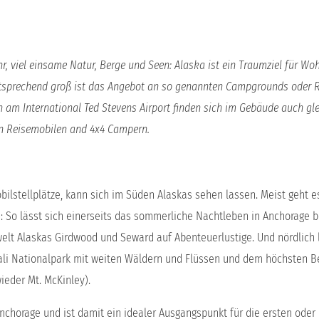
r, viel einsame Natur, Berge und Seen: Alaska ist ein Traumziel für W
tsprechend groß ist das Angebot an so genannten Campgrounds oder 
m International Ted Stevens Airport finden sich im Gebäude auch gle
on Reisemobilen and 4x4 Campern.
lstellplätze, kann sich im Süden Alaskas sehen lassen. Meist geht 
ieren: So lässt sich einerseits das sommerliche Nachtleben in Anchorage
welt Alaskas Girdwood und Seward auf Abenteuerlustige. Und nördlich 
nali Nationalpark mit weiten Wäldern und Flüssen und dem höchsten B
ieder Mt. McKinley).
nchorage und ist damit ein idealer Ausgangspunkt für die ersten oder 