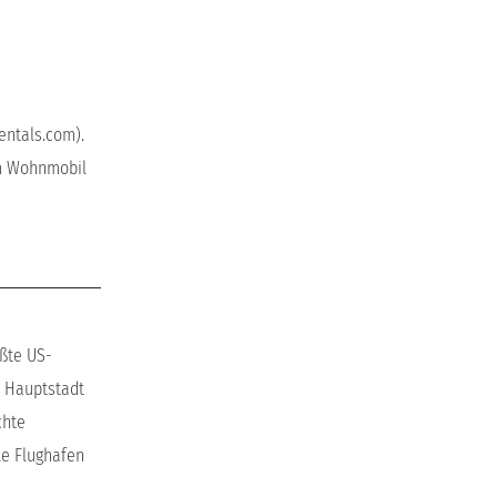
entals.com).
em Wohnmobil
ößte US-
e Hauptstadt
chte
le Flughafen