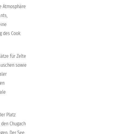
me Atmosphäre
nts,
eine
g des Cook
ätze für Zelte
häuschen sowie
aler
ren
ale
Der Platz
it den Chugach
igen. Der See