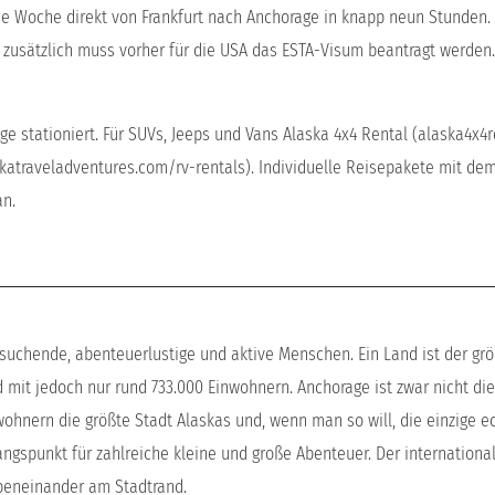
die Woche direkt von Frankfurt nach Anchorage in knapp neun Stunden.
d zusätzlich muss vorher für die USA das ESTA-Visum beantragt werden.
e stationiert. Für SUVs, Jeeps und Vans Alaska 4x4 Rental (alaska4x4r
katraveladventures.com/rv-rentals). Individuelle Reisepakete mit d
an.
 suchende, abenteuerlustige und aktive Menschen. Ein Land ist der gr
 mit jedoch nur rund 733.000 Einwohnern. Anchorage ist zwar nicht di
nwohnern die größte Stadt Alaskas und, wenn man so will, die einzige e
gangspunkt für zahlreiche kleine und große Abenteuer. Der internationa
ebeneinander am Stadtrand.