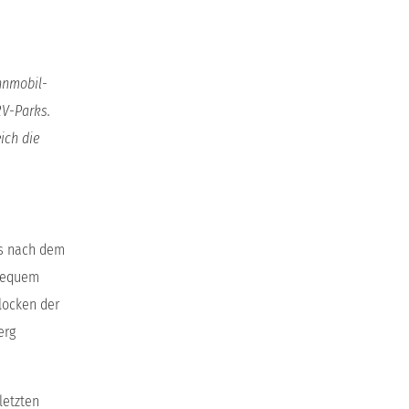
ohnmobil-
RV-Parks.
ich die
es nach dem
 bequem
locken der
erg
letzten