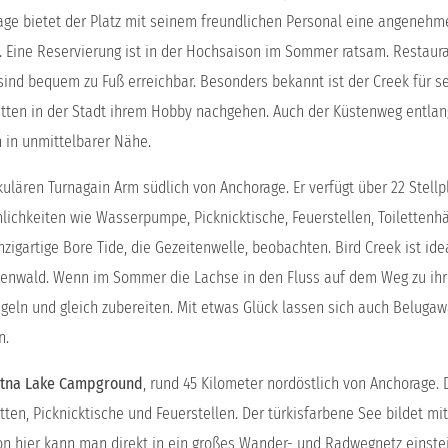
 Lage bietet der Platz mit seinem freundlichen Personal eine angeneh
. Eine Reservierung ist in der Hochsaison im Sommer ratsam. Restaura
ind bequem zu Fuß erreichbar. Besonders bekannt ist der Creek für s
tten in der Stadt ihrem Hobby nachgehen. Auch der Küstenweg entlan
h in unmittelbarer Nähe.
ulären Turnagain Arm südlich von Anchorage. Er verfügt über 22 Stellpl
lichkeiten wie Wasserpumpe, Picknicktische, Feuerstellen, Toiletten
zigartige Bore Tide, die Gezeitenwelle, beobachten. Bird Creek ist ide
nwald. Wenn im Sommer die Lachse in den Fluss auf dem Weg zu ih
eln und gleich zubereiten. Mit etwas Glück lassen sich auch Belugaw
n.
utna Lake Campground
, rund 45 Kilometer nordöstlich von Anchorage. 
etten, Picknicktische und Feuerstellen. Der türkisfarbene See bildet m
Von hier kann man direkt in ein großes Wander- und Radwegnetz einste