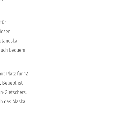
für
iesen,
atanuska-
 auch bequem
it Platz für 12
 Beliebt ist
on-Gletschers.
ch das Alaska