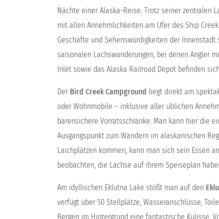
Nächte einer Alaska-Reise. Trotz seiner zentralen
mit allen Annehmlichkeiten am Ufer des Ship Creek
Geschäfte und Sehenswürdigkeiten der Innenstadt s
saisonalen Lachswanderungen, bei denen Angler mi
Inlet sowie das Alaska Railroad Depot befinden sic
Der
Bird Creek Campground
liegt direkt am spektak
oder Wohnmobile – inklusive aller üblichen Annehm
bärensichere Vorratsschränke. Man kann hier die ein
Ausgangspunkt zum Wandern im alaskanischen Rege
Laichplätzen kommen, kann man sich sein Essen ang
beobachten, die Lachse auf ihrem Speiseplan habe
Am idyllischen Eklutna Lake stößt man auf den
Ekl
verfügt über 50 Stellplätze, Wasseranschlüsse, Toil
Bergen im Hintergrund eine fantastische Kulisse. 